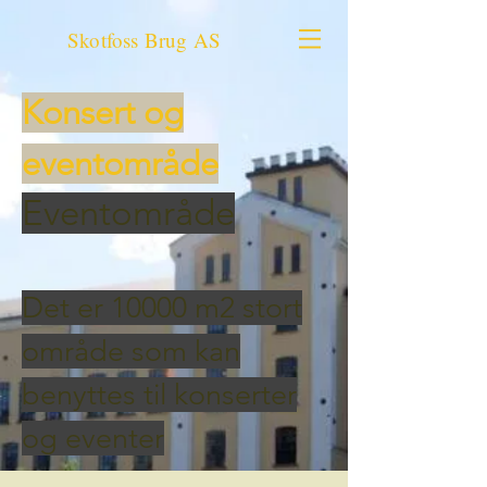
Skotfoss Brug AS
Konsert og
eventområde
Eventområde
Det er 10000 m2 stort
område som kan
benyttes til konserter
og eventer