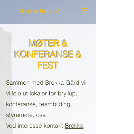
Skotfoss Brug AS
MØTER &
KONFERANSE &
FEST
Sammen med Brekka Gård vil
vi leie ut lokaler for bryllup,
konferanse, teambilding,
styremøte, osv.
Ved interesse kontakt
Brekka